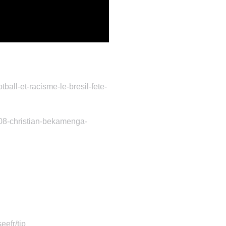
tball-et-racisme-le-bresil-fete-
8508-christian-bekamenga-
eefr/tip