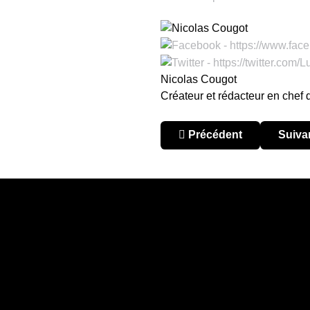
Nicolas Cougot
Créateur et rédacteur en chef
Article précédent : Setién 
Articl
Précédent
Suiva