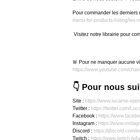
Pour commander les derniers
menu-for-products-listing/les
Visitez notre librairie pour 
🚨 Pour ne manquer aucune vi
https://www.youtube.com/c
👇 Pour nous suiv
Site :
https://www.lucarne-oppo
Twitter :
https://twitter.com/L
Facebook :
https://www.face
Instagram :
https://www.insta
Discord :
https://discord.com/
Twitch :
https://www.twitch.tv