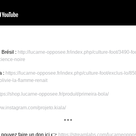
 Brésil :
http://lucarne-opposee.fr/index.php/culture-foot/3490-foo
cience-noire
a :
https://lucarne-opposee.fr/index.php/culture-foot/exclus-lo/
olivie-la-flamme-renait
tps://shop.lucarne-opposee.fr/produit/primeira-bola/
ww.instagram.com/projeto.kiala/
* * *
 pouvez faire un don ici 👉
https://streamlabs.com/lucarneoppos