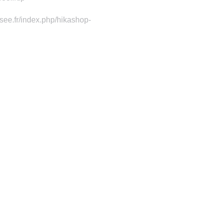
osee.fr/index.php/hikashop-