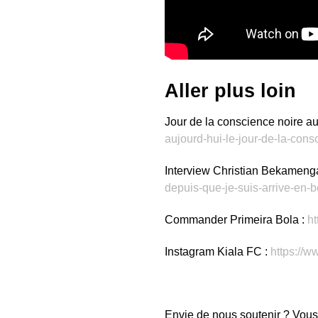
Aller plus loin
Jour de la conscience noire au
aujourd-hui-le-jour-de-la-cons
Interview Christian Bekameng
depuis-que-je-suis-arrive-en-b
Commander Primeira Bola :
ht
Instagram Kiala FC :
https://w
Envie de nous soutenir ? Vous