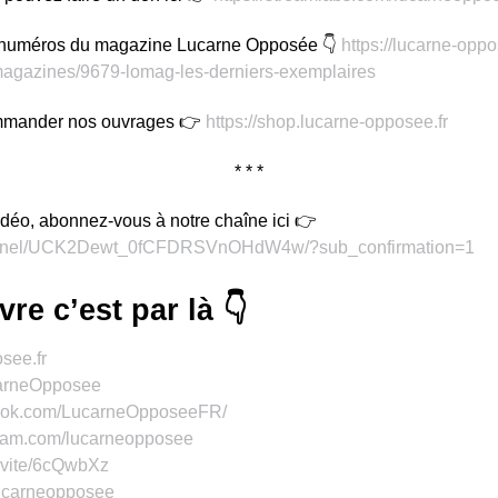
 numéros du magazine Lucarne Opposée 👇
https://lucarne-opp
-magazines/9679-lomag-les-derniers-exemplaires
commander nos ouvrages 👉
https://shop.lucarne-opposee.fr
* * *
déo, abonnez-vous à notre chaîne ici 👉
hannel/UCK2Dewt_0fCFDRSVnOHdW4w/?sub_confirmation=1
re c’est par là 👇
see.fr
ucarneOpposee
book.com/LucarneOpposeeFR/
gram.com/lucarneopposee
invite/6cQwbXz
/lucarneopposee