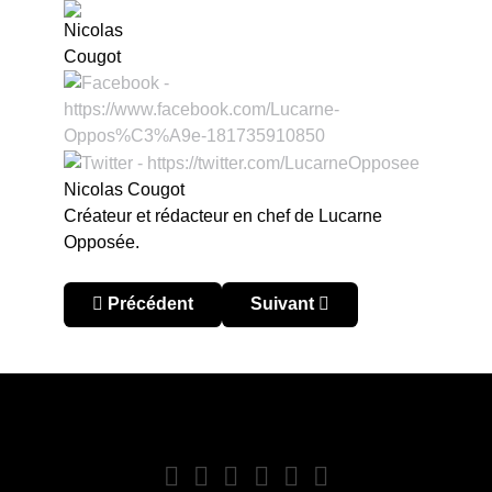
Nicolas Cougot
Créateur et rédacteur en chef de Lucarne
Opposée.
Article précédent : Fla-Flu 1963, le plus grand pub
Article suivant : Andrés Esc
Précédent
Suivant