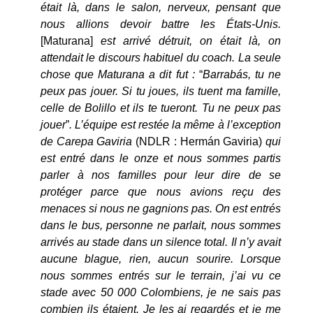
était là, dans le salon, nerveux, pensant que
nous allions devoir battre les États-Unis.
[Maturana]
est arrivé détruit, on était là, on
attendait le discours habituel du coach. La seule
chose que Maturana a dit fut :
“
Barrabás, tu ne
peux pas jouer. Si tu joues, ils tuent ma famille,
celle de Bolillo et ils te tueront. Tu ne peux pas
jouer
”
. L’équipe est restée la même à l’exception
de Carepa Gaviria
(NDLR : Hermán Gaviria)
qui
est entré dans le onze et nous sommes partis
parler à nos familles pour leur dire de se
protéger parce que nous avions reçu des
menaces si nous ne gagnions pas. On est entrés
dans le bus, personne ne parlait, nous sommes
arrivés au stade dans un silence total. Il n’y avait
aucune blague, rien, aucun sourire. Lorsque
nous sommes entrés sur le terrain, j’ai vu ce
stade avec 50 000 Colombiens, je ne sais pas
combien ils étaient. Je les ai regardés et je me