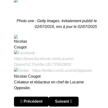
Photo une : Getty Images. Initialement publié le
02/07/2016, mis à jour le 02/07/2025
Nicolas Cougot
Créateur et rédacteur en chef de Lucarne
Opposée.
Article précédent : À la recherche de Pocitos
Article suivant : Argentine 19
Précédent
Suivant