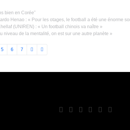
ns bien en Corée"
cardo Henao : « Pour les otages, le football a été une énorme so
ellaf (UNIREN) : « Un football chinois va naître »
 niveau de la mentalité, on est sur une autre planète »
5
6
7