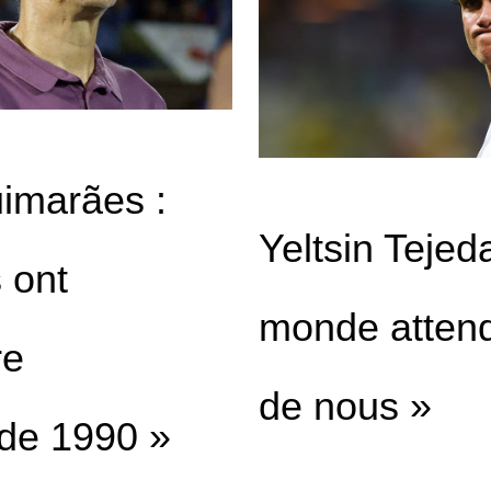
imarães :
Yeltsin Tejeda
 ont
monde atten
re
de nous »
de 1990 »