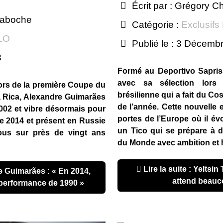
Écrit par :
Grégory C
haboche
Catégorie :
Exclusifs
 LO
Publié le : 3 Décemb
8
Formé au Deportivo Sapriss
avec sa sélection lor
lors de la première Coupe du
brésilienne qui a fait du Co
a Rica, Alexandre Guimarães
de l’année. Cette nouvelle e
002 et vibre désormais pour
portes de l’Europe où il é
 de 2014 et présent en Russie
un Tico qui se prépare à 
nous sur près de vingt ans
du Monde avec ambition et h
Lire la suite : Yeltsin Tejeda : « Tout le monde
attend beauc
 performance de 1990 »