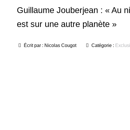
Guillaume Jouberjean : « Au ni
est sur une autre planète »
Écrit par :
Nicolas Cougot
Catégorie :
Exclus