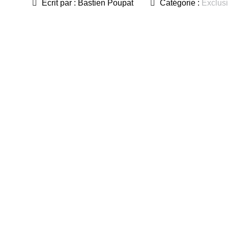
Écrit par :
Bastien Poupat
Catégorie :
Exclusi