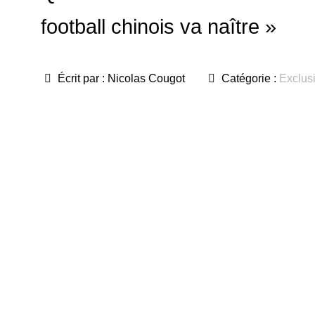
football chinois va naître »
Écrit par :
Nicolas Cougot
Catégorie :
Exclus