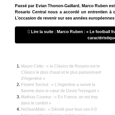
Passé par Evian Thonon-Gaillard, Marco Ruben est 
Rosario Central nous a accordé un entrentien à 
L’occasion de revenir sur ses années européennes e
Lire la suite : Marco Ruben : « Le football 
caractéristiqu
Mauro Cetto : « le Clásico de Rosario est le
Clásico le plus chaud et le plus passionnant
d'Argentine »
Florent Torchut : « L’Argentine a ravivé la
flamme dans le cœur de David Trezeguet »
Mathias Coureur : « En France, on est trop
dans le confort »
NoSeasMalo : « Désolé pour tous ces 0-0