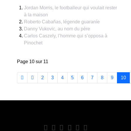
Jordan Morris, le footballeur qui voulait rester
à la maison
Roberto Cabañas, légende guaraníe
Danny Vukovic, au nom du père
Carlos Caszely, l’homme qui s’opposa à
Pinochet
Page 10 sur 11
2
3
4
5
6
7
8
9
10