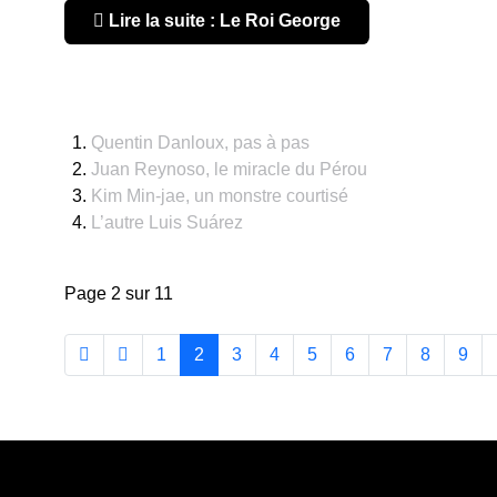
Lire la suite : Le Roi George
Quentin Danloux, pas à pas
Juan Reynoso, le miracle du Pérou
Kim Min-jae, un monstre courtisé
L’autre Luis Suárez
Page 2 sur 11
1
2
3
4
5
6
7
8
9