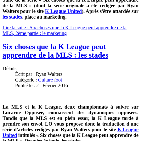
de la MLS » (dont la série originale a été rédigée par Ryan
Walters pour le site
K League United
). Après s'être attardée sur
les stades
, place au marketing.
Lire la suite : Six choses que la K League peut apprendre de la
MLS, 2ème partie : le marketing
Six choses que la K League peut
apprendre de la MLS : les stades
Détails
Écrit par :
Ryan Walters
Catégorie :
Culture foot
Publié le : 21 Février 2016
La MLS et la K League, deux championnats à suivre sur
Lucarne Opposée, connaissent des dynamiques opposées.
Tandis que la MLS est en plein essor, la K League tarde à
prendre son envol. LO vous propose donc la traduction d'une
série d'articles rédigés par Ryan Walters pour le site
K League
United
intitulés « Six choses que la K League peut apprendre de
la MLS ». Premier épisode, les stades.