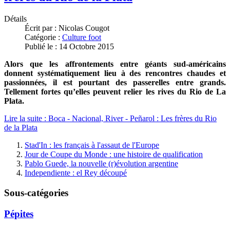
Détails
Écrit par :
Nicolas Cougot
Catégorie :
Culture foot
Publié le : 14 Octobre 2015
Alors que les affrontements entre géants sud-américains
donnent systématiquement lieu à des rencontres chaudes et
passionnées, il est pourtant des passerelles entre grands.
Tellement fortes qu’elles peuvent relier les rives du Rio de La
Plata.
Lire la suite : Boca - Nacional, River - Peñarol : Les frères du Rio
de la Plata
Stad'In : les français à l'assaut de l'Europe
Jour de Coupe du Monde : une histoire de qualification
Pablo Guede, la nouvelle (r)évolution argentine
Independiente : el Rey découpé
Sous-catégories
Pépites