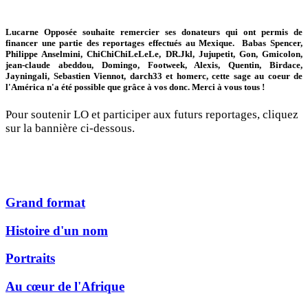
Lucarne Opposée souhaite remercier ses donateurs qui ont permis de
financer une partie des reportages effectués au Mexique. Babas Spencer,
Philippe Anselmini, ChiChiChiLeLeLe, DR.Jkl, Jujupetit, Gon, Gmicolon,
jean-claude abeddou, Domingo, Footweek, Alexis, Quentin, Birdace,
Jayningali, Sebastien Viennot, darch33 et homerc, cette sage au coeur de
l'América n'a été possible que grâce à vos donc. Merci à vous tous !
Pour soutenir LO et participer aux futurs reportages, cliquez
sur la bannière ci-dessous.
Grand format
Histoire d'un nom
Portraits
Au cœur de l'Afrique