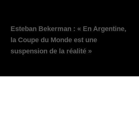
Esteban Bekerman : « En Argentine,
la Coupe du Monde est une
suspension de la réalité »
26 juin 2011, la chute d’un géant
24 mars 1976 : le jour où l’Argentine
bascule