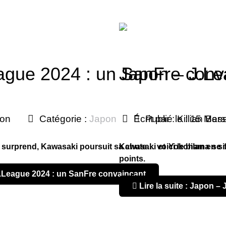
ague 2024 : un SanFre conv
Japon – J.Le
son
Catégorie :
Japon
Écrit par :
Publié le : 15 Mar
Killian Bes
urprend, Kawasaki poursuit sa chute… voici le bilan en six
Kawasaki et Yokohama se fo
points.
 J.League 2024 : un SanFre convaincant
Lire la suite : Japon –