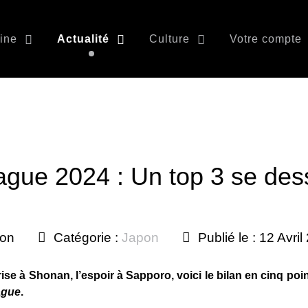
ine
Actualité
Culture
Votre compte
ague 2024 : Un top 3 se des
son
Catégorie :
Japon
Publié le : 12 Avri
crise à Shonan, l’espoir à Sapporo, voici le bilan en cinq po
ague
.