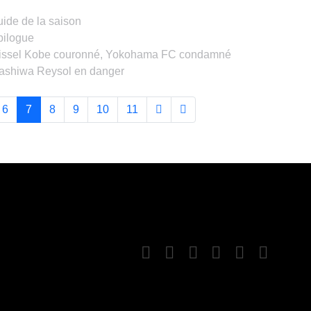
ide de la saison
pilogue
Vissel Kobe couronné, Yokohama FC condamné
Kashiwa Reysol en danger
6
7
8
9
10
11