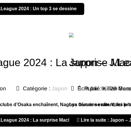
J.League 2024 : Un top 3 se dessine
ague 2024 : La surprise Mac
Japon – J.Le
son
Catégorie :
Japon
Écrit par :
Publié le : 29 Mar
Killian Bes
 clubs d’Osaka enchaînent, Nagoya démarre enfin. Voici le b
Les favoris se ratent, les p
 J.League 2024 : La surprise Machida
Lire la suite : Japon 