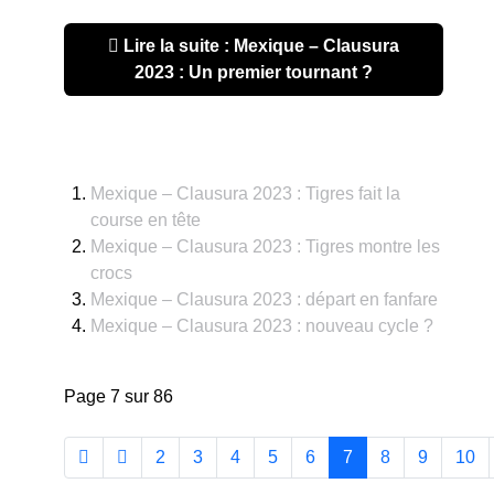
Lire la suite : Mexique – Clausura
2023 : Un premier tournant ?
Mexique – Clausura 2023 : Tigres fait la
course en tête
Mexique – Clausura 2023 : Tigres montre les
crocs
Mexique – Clausura 2023 : départ en fanfare
Mexique – Clausura 2023 : nouveau cycle ?
Page 7 sur 86
2
3
4
5
6
7
8
9
10