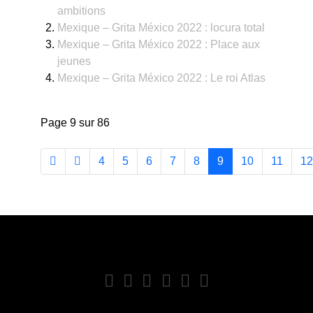
ambitions
Mexique – Grita México 2022 : locura total
Mexique – Grita México 2022 : Place aux
jeunes
Mexique – Grita México 2022 : Le roi Atlas
Page 9 sur 86
4
5
6
7
8
9
10
11
12