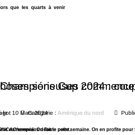
lors que les quarts à venir
hoses sérieuses commence
ampions Cup 2024 : coup 
ugot
é le : 10 Mars 2024
Catégorie :
Amérique du nord
Publi
ont commencé. On fait le point.
ONCAChampions
débute cette semaine. On en profite pour fa