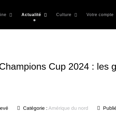
ine
Actualité
Culture
Votre compte
ampions Cup 2024 : les gr
levé
Catégorie :
Amérique du nord
Publi