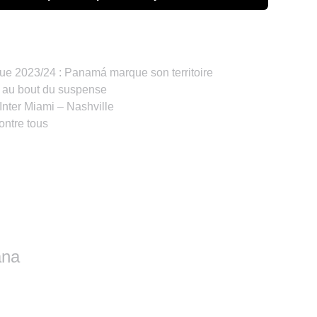
2023/24 : Panamá marque son territoire
r au bout du suspense
Inter Miami – Nashville
ontre tous
ana