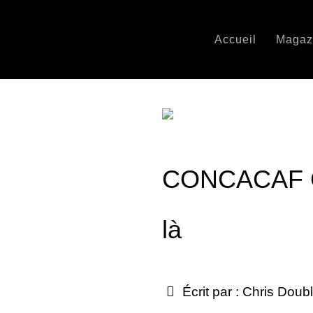
Accueil
Magaz
CONCACAF Ch
là
Écrit par :
Chris Doub