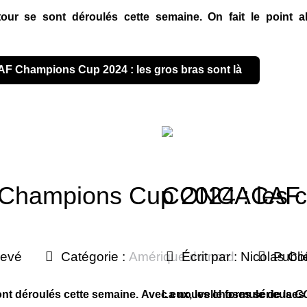
tour se sont déroulés cette semaine. On fait le point a
AF Champions Cup 2024 : les gros bras sont là
ampions Cup 2024 : les c
CONCACAF Ch
levé
Catégorie :
Amérique du nord
Écrit par :
Nicolas Co
Publi
ont déroulés cette semaine. Avec eux, les choses sérieuses 
La nouvelle formule de la
C