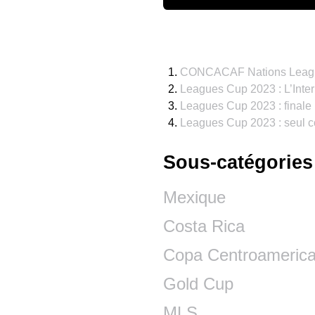
CONCACAF Nations League 
Leagues Cup 2023 : L’Inte
Leagues Cup 2023 : finale 
Leagues Cup 2023 : seul c
Sous-catégories
Mexique
Costa Rica
Copa Centroameric
Gold Cup
MLS