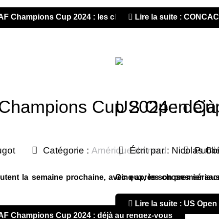
CAF Champions Cup 2024 : les choses sérieuses commence
Lire la suite : CONCA
ampions Cup 2024 : déjà 
US Open Cup
ugot
Catégorie :
Amérique du nord
Écrit par :
Nicolas Co
Publi
utent la semaine prochaine, avec eux, les choses sérieus
Cinq après son premier sac
Lire la suite : US Ope
CAF Champions Cup 2024 : déjà au rendez-vous