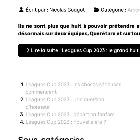
Écrit par :
Nicolas Cougot
Catégorie :
Amér
Ils ne sont plus que huit à pouvoir prétendre 
désormais sur deux équipes, Querétaro et surtou
Lire la suite : Leagues Cup 2023 : le grand huit
Leagues Cup 2023 : les choses sérieuses
commencent
Leagues Cup 2023 : une question
d’honneur
Leagues Cup 2023 : départ en fanfare
Leagues Cup 2023 : nouvelle ère ?
Sous-catégories