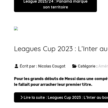
League 2023/24 : Panamá marque
son territoire
Leagues Cup 2023 : L’Inter a
Écrit par :
Nicolas Cougot
Catégorie :
Amér
Pour les grands débuts de Messi dans une compétit
le fallait pour arracher leur premier titre.
Lire la suite : Leagues Cup 2023 : L’Inter au b