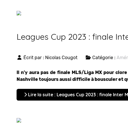
Leagues Cup 2023 : finale Int
Écrit par :
Nicolas Cougot
Catégorie :
Amér
Il n’y aura pas de finale MLS/Liga MX pour clor
Nashville toujours aussi difficile à bousculer et 
Lire la suite : Leagues Cup 2023 : finale Inter 