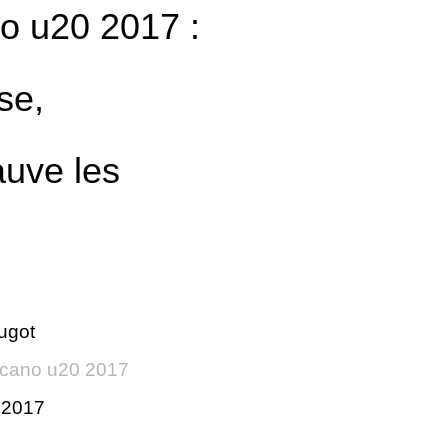
o u20 2017 :
se,
auve les
ugot
cano u20 2017
r 2017