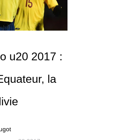
o u20 2017 :
’Equateur, la
ivie
ugot