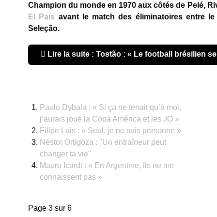
Champion du monde en 1970 aux côtés de Pelé, Rivel
El País
avant le match des éliminatoires entre le B
Seleção.
Lire la suite : Tostão : « Le football brésilien 
Paulo Dybala : « Si ça ne tenait qu’à moi,
j’aurais joué la Copa América et les JO »
Filipe Luis : « Seul, je ne suis personne »
Néstor Ortigoza : "Un entraîneur peut
changer ta vie"
Mauro Icardi : « En Argentine, ils ne me
connaissent pas »
Page 3 sur 6