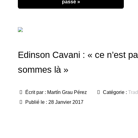
passé »
Edinson Cavani : « ce n’est p
sommes là »
Écrit par :
Martín Grau Pérez
Catégorie :
Trad
Publié le : 28 Janvier 2017