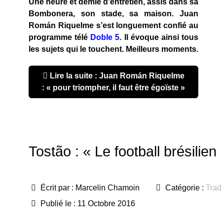
Une heure et demie d’entretien, assis dans sa
Bombonera, son stade, sa maison. Juan
Román Riquelme s’est longuement confié au
programme télé
Doble 5
. Il évoque ainsi tous
les sujets qui le touchent. Meilleurs moments.
Lire la suite : Juan Román Riquelme
: « pour triompher, il faut être égoïste »
Tostão : « Le football brésilie
Écrit par :
Marcelin Chamoin
Catégorie :
Trad
Publié le : 11 Octobre 2016