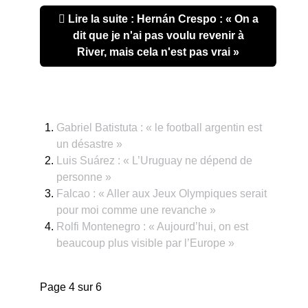
Lire la suite : Hernán Crespo : « On a
dit que je n'ai pas voulu revenir à
River, mais cela n'est pas vrai »
Gabriel Batistuta : « le football argentin est
un désastre »
Luis Suárez : « L’Uruguay ne dépend de
personne »
Falcao : « Aller aux Jeux Olympiques serait
pour moi comme une revanche »
Rolfi Montenegro : « Aujourd’hui, on est
beaucoup plus visible par l’Europe »
Page 4 sur 6