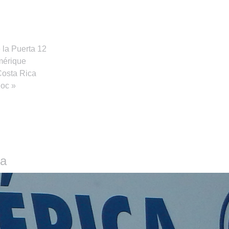
e la Puerta 12
Amérique
 Costa Rica
doc »
ca