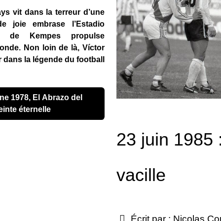
ays vit dans la terreur d’une
de joie embrase l’Estadio
é de Kempes propulse
monde. Non loin de là, Víctor
r dans la légende du football
einte éternelle
23 juin 1985 
vacille
Écrit par :
Nicolas Co