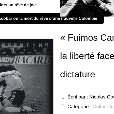
lors un rêve de joie.
Escobar ou la mort du rêve d’une nouvelle Colombie
« Fuimos Ca
la liberté face
dictature
Écrit par :
Nicolas Co
Catégorie :
Culture fo