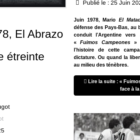
Publié le : 25 Juin 2
Juin 1978, Mario
El Mata
défense des Pays-Bas, au b
78, El Abrazo
conduit l’Argentine vers 
«
Fuimos Campeones
» d
l’histoire de cette camp
e étreinte
dictature. Ou quand la libe
au milieu des ténèbres.
Lire la suite : « Fuimos Campeones », la liberté
face à la
ugot
ot
25