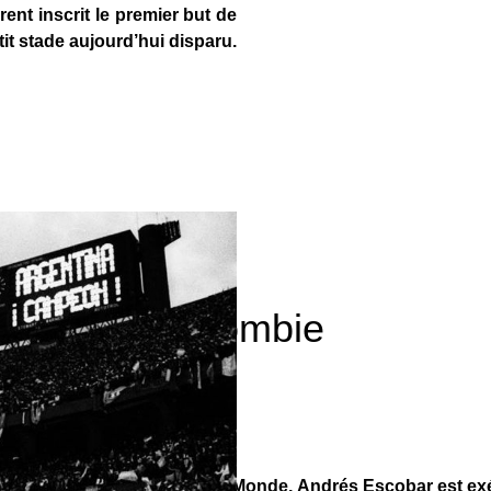
nt inscrit le premier but de
it stade aujourd’hui disparu.
 nouvelle Colombie
 Juillet 2025
ch perdu d’avance en Coupe du Monde, Andrés Escobar est ex