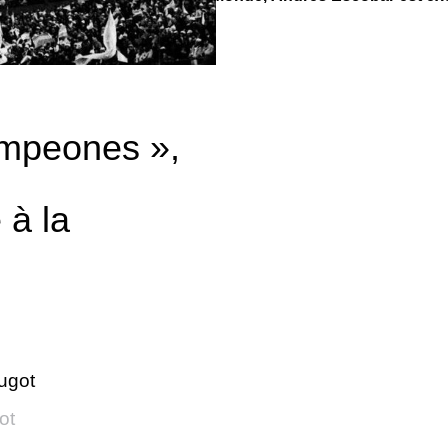
mpeones »,
 à la
ugot
ot