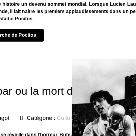
ne histoire un devenu sommet mondial. Lorsque Lucien Laure
nde, il fait naître les premiers applaudissements dans un pet
stadio Pocitos.
herche de Pocitos
ar ou la mort du rêve d’une
ugot
Catégorie :
Culture foot
Publié le : 2
bie se réveille dans l’horreur. Buteur malheureux d’un mat