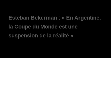
Esteban Bekerman : « En Argentine,
la Coupe du Monde est une
suspension de la réalité »
26 juin 2011, la chute d’un géant
24 mars 1976 : le jour où l’Argentine
bascule