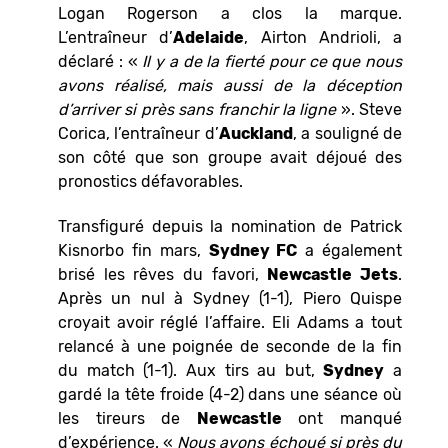
Logan Rogerson a clos la marque.
L’entraîneur d’
Adelaide
, Airton Andrioli, a
déclaré : «
Il y a de la fierté pour ce que nous
avons réalisé, mais aussi de la déception
d’arriver si près sans franchir la ligne
». Steve
Corica, l’entraîneur d’
Auckland
, a souligné de
son côté que son groupe avait déjoué des
pronostics défavorables.
Transfiguré depuis la nomination de Patrick
Kisnorbo fin mars,
Sydney FC
a également
brisé les rêves du favori,
Newcastle Jets
.
Après un nul à Sydney (1-1), Piero Quispe
croyait avoir réglé l’affaire. Eli Adams a tout
relancé à une poignée de seconde de la fin
du match (1-1). Aux tirs au but,
Sydney
a
gardé la tête froide (4-2) dans une séance où
les tireurs de
Newcastle
ont manqué
d’expérience. «
Nous avons échoué si près du