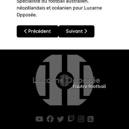
Spécialiste du football australien,
néozélandais et océanien pour Lucarne
Opposée.
Article précédent : Australie – A-League 2026 : A
Article suivant : Australie –
Précédent
Suivant