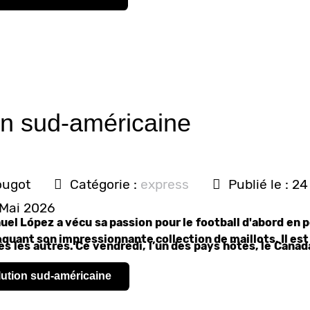
on sud-américaine
ougot
Catégorie :
express
Publié le : 2
0 Mai 2026
el López a vécu sa passion pour le football d'abord en p
oquant son impressionnante collection de maillots. Il est
s les autres. Ce vendredi, l’un des pays hôtes, le Canada
olution sud-américaine