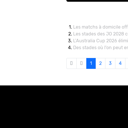
Les matchs à domicile offr
Les stades des JO 2028 
L’Australia Cup 2026 élim
Des stades où l'on peut e
1
2
3
4