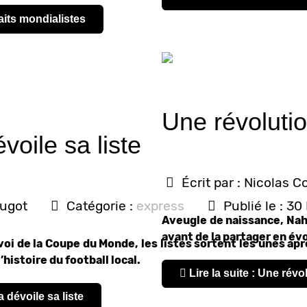
raits mondialistes
Une révoluti
oile sa liste
Écrit par :
Nicolas C
ougot
Catégorie :
express
Publié le : 3
Aveugle de naissance, Nahu
avant de la partager en év
oi de la Coupe du Monde, les listes sortent les unes aprè
’histoire du football local.
Lire la suite : Une rév
a dévoile sa liste