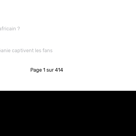
fricain ?
anie captivent les fans
Page 1 sur 414