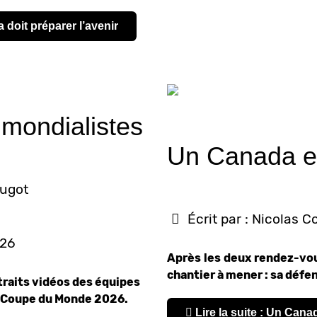
a doit préparer l’avenir
s mondialistes
Un Canada en
ougot
Écrit par :
Nicolas C
026
Après les deux rendez-vou
chantier à mener : sa défe
traits vidéos des équipes
a Coupe du Monde 2026.
Lire la suite : Un Can