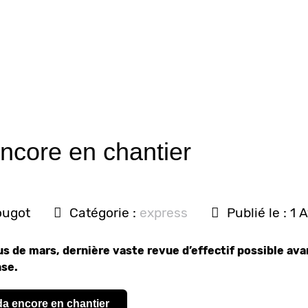
core en chantier
ougot
Catégorie :
express
Publié le : 1 
s de mars, dernière vaste revue d’effectif possible ava
nse.
ada encore en chantier