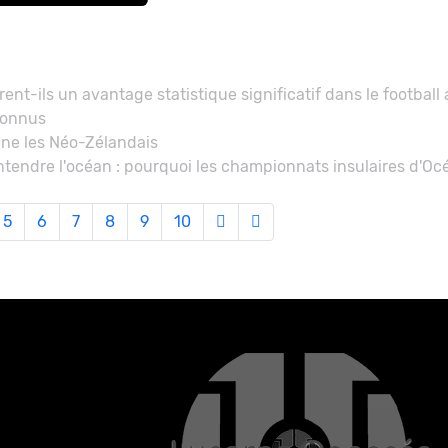
ent-ils un avantage statistique significatif dans le football a
connus
ine les Néo-Zélandais
ntendre l'océan : pourquoi les championnats insulaires d'Océ
5
6
7
8
9
10