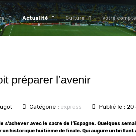
ne
Actualité
Culture
Votre compt
t préparer l’avenir
ougot
Catégorie :
express
Publié le : 20
e s’achever avec le sacre de l’Espagne. Quelques semai
 un historique huitième de finale. Qui augure un brillant 