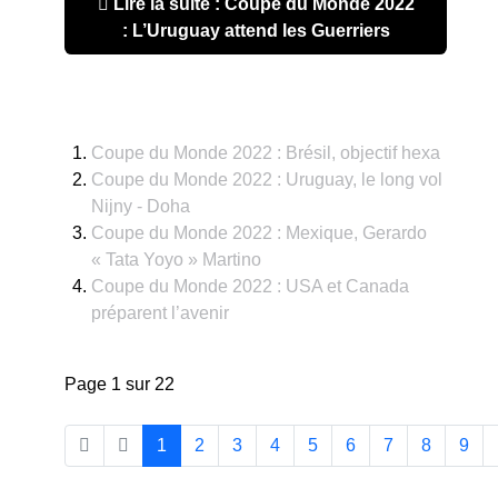
Lire la suite : Coupe du Monde 2022
: L’Uruguay attend les Guerriers
Coupe du Monde 2022 : Brésil, objectif hexa
Coupe du Monde 2022 : Uruguay, le long vol
Nijny - Doha
Coupe du Monde 2022 : Mexique, Gerardo
« Tata Yoyo » Martino
Coupe du Monde 2022 : USA et Canada
préparent l’avenir
Page 1 sur 22
1
2
3
4
5
6
7
8
9