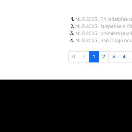
MLS 2025 : Philadelphie r
MLS 2025 : suspense à l’
MLS 2025 : premiers quali
MLS 2025 : San Diego no
1
2
3
4