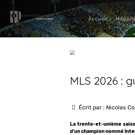
Accueil
Magazi
MLS 2026 : g
Écrit par :
Nicolas C
La trente-et-unième saiso
d’un champion nommé Inter M