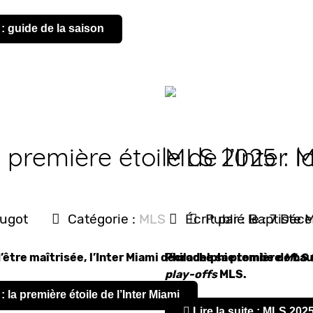
 : guide de la saison
 première étoile de l’Inter 
MLS 2025 : l
ougot
Catégorie :
MLS
Écrit par :
Publié le : 7 Dé
Baptiste 
d’être maîtrisée, l’Inter Miami décroche sa première
Philadelphie tombe de hau
MLS 
play-offs
MLS.
: la première étoile de l’Inter Miami
Lire la suite : MLS 20