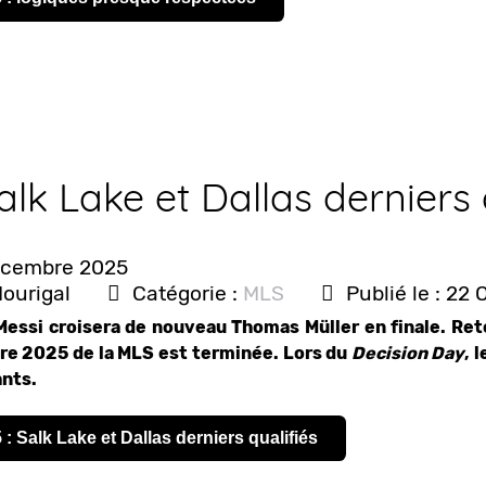
lk Lake et Dallas derniers 
Décembre 2025
Mourigal
Catégorie :
MLS
Publié le : 22
 Messi croisera de nouveau Thomas Müller en finale. Reto
ière 2025 de la MLS est terminée. Lors du
Decision Day
, 
ants.
 : Salk Lake et Dallas derniers qualifiés