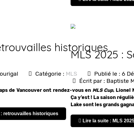
trouvailles historiques
MLS 2025 : Sa
ourigal
Catégorie :
MLS
Publié le : 6 
Écrit par :
Baptiste 
ecaps de Vancouver ont rendez-vous en
MLS Cup
, Lionel
Ça y’est ! La saison régul
Lake sont les grands gagn
 : retrouvailles historiques
Lire la suite : MLS 2025