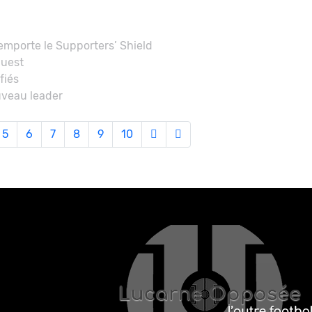
emporte le Supporters’ Shield
Ouest
fiés
uveau leader
5
6
7
8
9
10