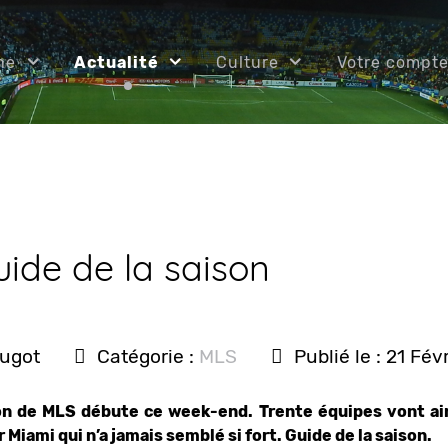
ne
Actualité
Culture
Votre compt
uide de la saison
ougot
Catégorie :
MLS
Publié le : 21 Fév
n de MLS débute ce week-end. Trente équipes vont ains
iami qui n’a jamais semblé si fort. Guide de la saison.