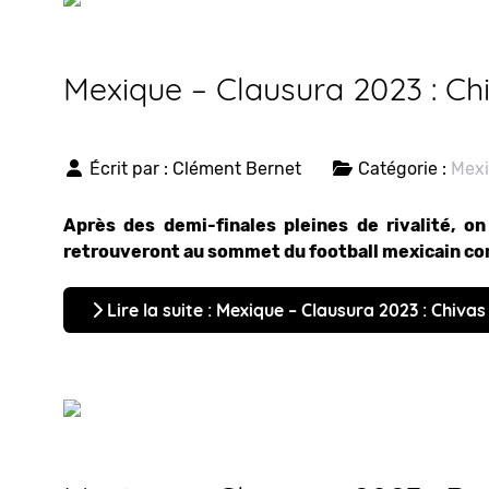
Mexique – Clausura 2023 : Chi
Écrit par :
Clément Bernet
Catégorie :
Mex
Après des demi-finales pleines de rivalité, on
retrouveront au sommet du football mexicain c
Lire la suite : Mexique – Clausura 2023 : Chivas