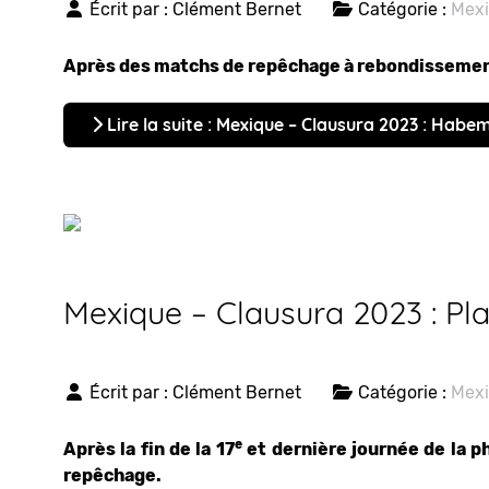
Écrit par :
Clément Bernet
Catégorie :
Mex
Après des matchs de repêchage à rebondissement
Lire la suite : Mexique – Clausura 2023 : Habemu
Mexique – Clausura 2023 : Pl
Écrit par :
Clément Bernet
Catégorie :
Mex
e
Après la fin de la 17
et dernière journée de la p
repêchage.