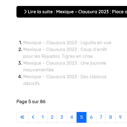
Lire la suite : Mexique – Clausura 2023 : Place
Mexique – Clausura 2023 : Liguilla en vue
Mexique – Clausura 2023 : Coup d’arrêt
pour les Rayados, Tigres en crise
Mexique – Clausura 2023 : Une journée
mouvementée
Mexique – Clausura 2023 : Des clásicos
décisifs
Page 5 sur 86
1
2
3
4
5
6
7
8
9