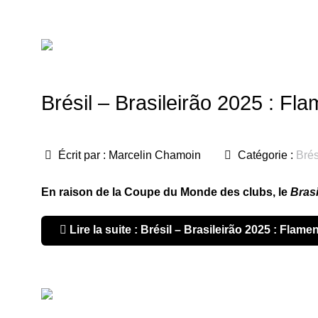
Brésil – Brasileirão 2025 : Fl
Écrit par :
Marcelin Chamoin
Catégorie :
Brés
En raison de la Coupe du Monde des clubs, le
Brasi
Lire la suite : Brésil – Brasileirão 2025 : Flam