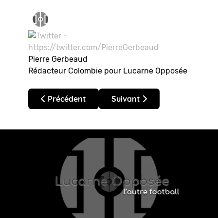
Pierre Gerbeaud
Rédacteur Colombie pour Lucarne Opposée
Article précédent : Colombie – Liga BetPlay 2026
Article suivant : Colombie – 
Précédent
Suivant