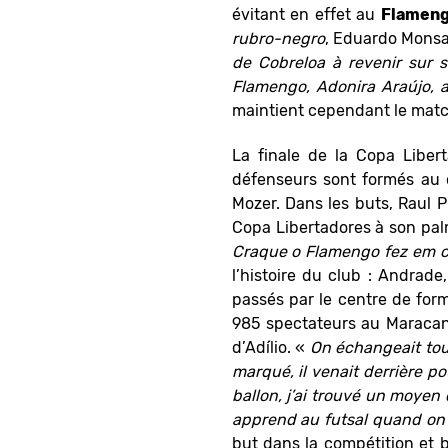
évitant en effet au
Flamen
rubro-negro
, Eduardo Monsa
de Cobreloa à revenir sur s
Flamengo, Adonira Araújo, 
maintient cependant le match
La finale de la Copa Libe
défenseurs sont formés au cl
Mozer. Dans les buts, Raul 
Copa Libertadores à son pa
Craque o Flamengo fez em 
l’histoire du club : Andrade
passés par le centre de for
985 spectateurs au Maracanã
d’Adílio. «
On échangeait tou
marqué, il venait derrière pou
ballon, j’ai trouvé un moyen 
apprend au futsal quand on e
but dans la compétition et 