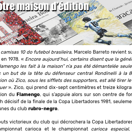
 camisas 10 do futebol brasileira
, Marcelo Barreto revient 
, en 1978. «
Encore aujourd’hui, certains disent que la gén
 Flamengo les fait à la maison” n’a pas été démantelée se
 un but de la tête du défenseur central Rondinelli à la
n où Zico, sous les sifflets des supporters, est allé tirer le 
uer
». Zico, qui prend dix-sept centimètres et treize kilogr
tion du
Flamengo
, qui s’appuie alors sur son centre de fo
h décisif de la finale de la Copa Libertadores 1981, seulemen
eunes du club
rubro-negro
.
ts victorieux du club qui décrochera la Copa Libertadores 
mpionnat carioca et le championnat
carioca especial
,