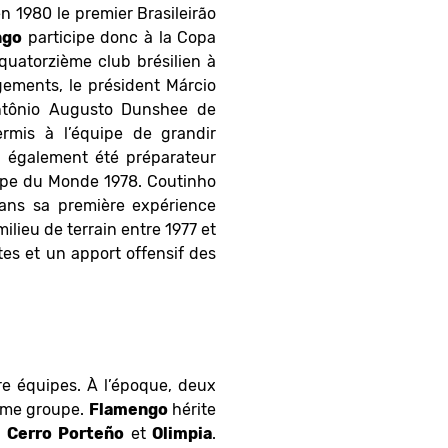
 1980 le premier Brasileirão
ngo
participe donc à la Copa
 quatorzième club brésilien à
ements, le président Márcio
Antônio Augusto Dunshee de
ermis à l’équipe de grandir
a également été préparateur
upe du Monde 1978. Coutinho
ans sa première expérience
ilieu de terrain entre 1977 et
es et un apport offensif des
e équipes. À l’époque, deux
même groupe.
Flamengo
hérite
u
Cerro Porteño
et
Olimpia
.