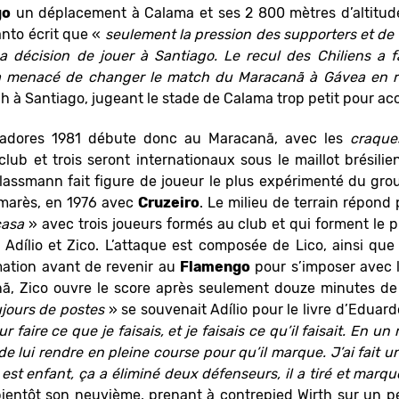
go
un déplacement à Calama et ses 2 800 mètres d’altitude
nto écrit que «
seulement la pression des supporters et de l
a décision de jouer à Santiago. Le recul des Chiliens a f
a menacé de changer le match du Maracanã à Gávea en re
 à Santiago, jugeant le stade de Calama trop petit pour acc
rtadores 1981 débute donc au Maracanã, avec les
craque
ub et trois seront internationaux sous le maillot brésilie
Plassmann fait figure de joueur le plus expérimenté du gro
lmarès, en 1976 avec
Cruzeiro
. Le milieu de terrain répond 
casa
» avec trois joueurs formés au club et qui forment le p
, Adílio et Zico. L’attaque est composée de Lico, ainsi qu
mation avant de revenir au
Flamengo
pour s’imposer avec 
, Zico ouvre le score après seulement douze minutes de j
jours de postes
» se souvenait Adílio pour le livre d’Edua
r faire ce que je faisais, et je faisais ce qu’il faisait. En un
de lui rendre en pleine course pour qu’il marque. J’ai fait u
st enfant, ça a éliminé deux défenseurs, il a tiré et marqu
bientôt son neuvième, prenant à contrepied Wirth sur un p