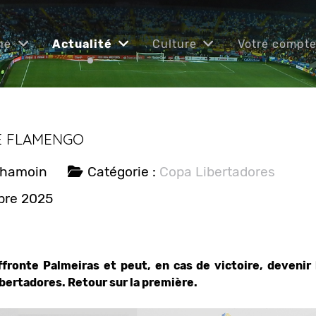
ne
Actualité
Culture
Votre compt
E FLAMENGO
Chamoin
Catégorie :
Copa Libertadores
bre 2025
ronte Palmeiras et peut, en cas de victoire, devenir l
bertadores. Retour sur la première.