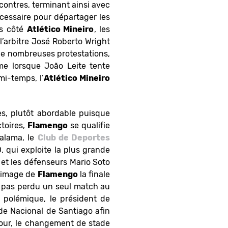
contres, terminant ainsi avec
cessaire pour départager les
ns côté
Atlético Mineiro
, les
l’arbitre José Roberto Wright
 de nombreuses protestations,
e lorsque João Leite tente
i-temps, l’
Atlético Mineiro
es, plutôt abordable puisque
ctoires,
Flamengo
se qualifie
Calama, le
Club de Deportes
 qui exploite la plus grande
et les défenseurs Mario Soto
l’image de
Flamengo
la finale
 pas perdu un seul match au
e polémique, le président de
de Nacional de Santiago afin
etour, le changement de stade