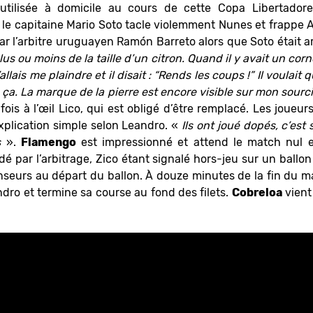
utilisée à domicile au cours de cette Copa Libertador
le capitaine Mario Soto tacle violemment Nunes et frappe Adí
ar l’arbitre uruguayen Ramón Barreto alors que Soto était ar
lus ou moins de la taille d’un citron. Quand il y avait un corn
’allais me plaindre et il disait : “Rends les coups !” Il voulait 
ça. La marque de la pierre est encore visible sur mon sourci
 fois à l’œil Lico, qui est obligé d’être remplacé. Les joueu
xplication simple selon Leandro. «
Ils ont joué dopés, c’est s
s
».
Flamengo
est impressionné et attend le match nul 
dé par l’arbitrage, Zico étant signalé hors-jeu sur un ballon
nseurs au départ du ballon. À douze minutes de la fin du m
ndro et termine sa course au fond des filets.
Cobreloa
vient