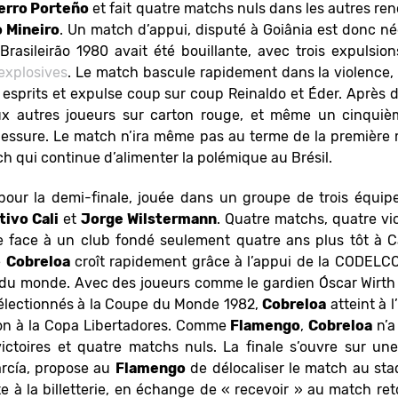
erro Porteño
et fait quatre matchs nuls dans les autres ren
o Mineiro
. Un match d’appui, disputé à Goiânia est donc né
Brasileirão 1980 avait été bouillante, avec trois expulsio
explosives
. Le match bascule rapidement dans la violence, 
 esprits et expulse coup sur coup Reinaldo et Éder. Après
x autres joueurs sur carton rouge, et même un cinquièm
essure. Le match n’ira même pas au terme de la première m
ch qui continue d’alimenter la polémique au Brésil.
 pour la demi-finale, jouée dans un groupe de trois équip
ivo Cali
et
Jorge Wilstermann
. Quatre matchs, quatre vi
le face à un club fondé seulement quatre ans plus tôt à 
e
Cobreloa
croît rapidement grâce à l’appui de la CODELCO,
t du monde. Avec des joueurs comme le gardien Óscar Wirth 
 sélectionnés à la Coupe du Monde 1982,
Cobreloa
atteint à 
ion à la Copa Libertadores. Comme
Flamengo
,
Cobreloa
n’a
ictoires et quatre matchs nuls. La finale s’ouvre sur un
arcía, propose au
Flamengo
de délocaliser le match au sta
te à la billetterie, en échange de « recevoir » au match r