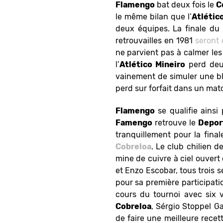
Flamengo
bat deux fois le
C
le même bilan que l’
Atlétic
deux équipes. La finale du 
retrouvailles en 1981
seront 
ne parvient pas à calmer les
l’
Atlético Mineiro
perd deu
vainement de simuler une bl
perd sur forfait dans un mat
Flamengo
se qualifie ainsi
Famengo
retrouve le
Deport
tranquillement pour la fina
Cobreloa
. Le club chilien d
mine de cuivre à ciel ouver
et Enzo Escobar, tous trois
pour sa première participat
cours du tournoi avec six v
Cobreloa
, Sérgio Stoppel G
de faire une meilleure recet