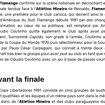
Flamengo
confirme sur la scène nationale en décrochant en
nale tendue face à l’
Atlético
Mineiro
de Reinaldo.
Flame
e, une première pour le club carioca, qui devient ainsi le
ne d’Amérique du Sud. Flamengo débute 1981 par des chang
 formation au cœur de sa politique, est remplacé par 
áudio Coutinho quitte également le club après avoir p
ment. Surnommé
Capitão
, son grade à l’armée, Coutinho 
 de la Coupe du Monde 1970 puis sélectionneur pour la Co
par Paulo César Carpegiani, qui connaît à trente-deux 
aît très bien le groupe pour avoir joué au club en tant que m
tes de Cláudio Coutinho avec un jeu à base de passes court
ant la finale
Copa Libertadores 1981 consiste en cinq groupes de quatr
 qualifiées et les équipes d’un même pays sont dans le 
donc de l’
Atlético Mineiro
et des clubs paraguayens d