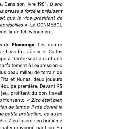
. Dans son livre 1981,
O ano
a presse a forcé le président
ait que le vice-président de
présailles
». La CONMEBOL
ueillir un tel événement.
s
de
Flamengo
. Les quatre
n : Leandro, Júnior et Carlos
upe à trente-sept ans et une
parfaitement à l’expression «
lus beau milieu de terrain de
e Tita et Nunes, deux joueurs
l’équipe première. Devant 93
eu, profitant du bon travail
rdo Monsanto. «
Zico était bien
 rien de temps, il m’a donné le
ne petite protection, ce qu’on
é
». Zico inscrit son huitième
enalty provoqué par Lico. En