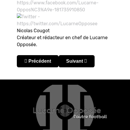
Nicolas Cougot
Créateur et rédacteur en chef de Lucarne
Opposée.
Article précédent : Sudamericano U20 2025 : hié
Article suivant : Sudamerica
Précédent
Suivant