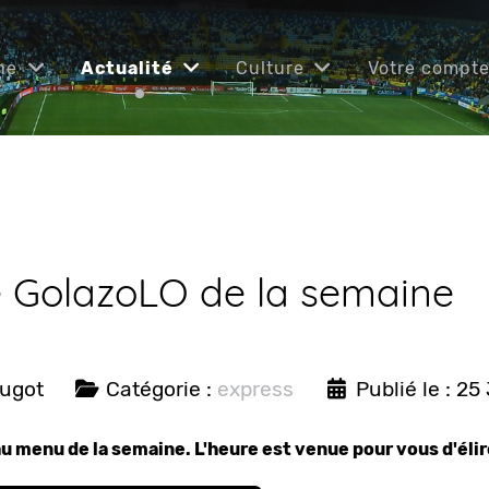
ne
Actualité
Culture
Votre compt
e GolazoLO de la semaine
ougot
Catégorie :
express
Publié le : 25
au menu de la semaine. L'heure est venue pour vous d'éli