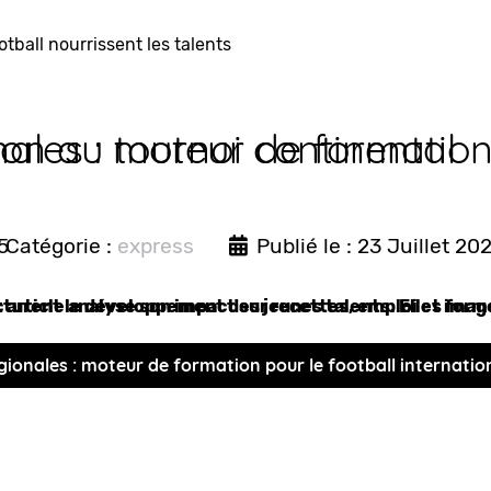
ion au tournoi continental
nales : moteur de formation 
5
Catégorie :
express
Publié le : 23 Juillet 20
 article analyse son impact sur recettes, emploi et imag
cturent le développement des jeunes talents. Elles formen
régionales : moteur de formation pour le football internatio