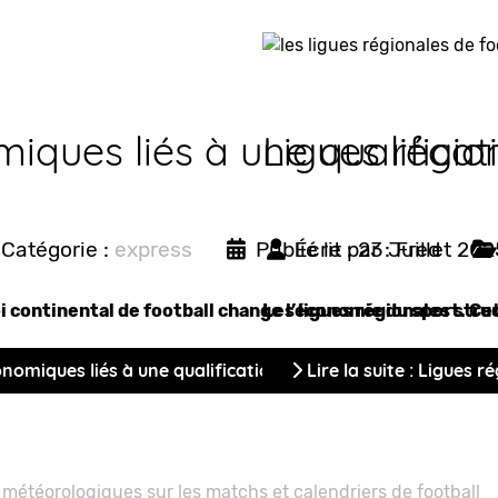
iques liés à une qualificat
Ligues régio
Catégorie :
express
Publié le : 23 Juillet 202
Écrit par :
Fred
i continental de football change l’économie du sport. Cet
Les ligues régionales stru
économiques liés à une qualification au tournoi continental
Lire la suite : Ligues 
météorologiques sur les matchs et calendriers de football