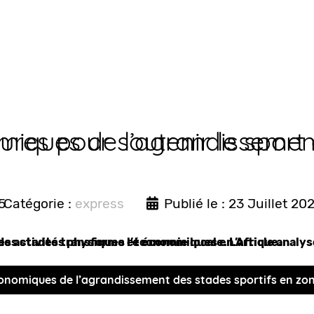
eures pour soutenir le sport 
miques de l’agrandissemen
5
Catégorie :
express
Publié le : 23 Juillet 20
es activités physiques et économiques en Afrique.
des stades transforme l’économie locale. L’article analys
 africain
s économiques de l’agrandissement des stades sportifs en z