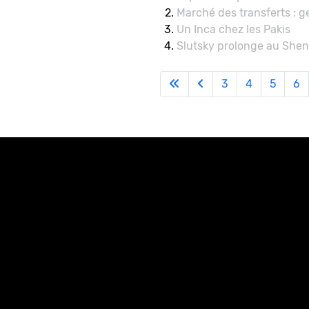
Marché des transferts : g
Un Inca chez les Pakis
Slutsky prolonge au She
3
4
5
6