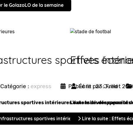
our le GolazoLO de la semaine
astructures sportives intéri
Effets écono
Catégorie :
express
Publié le : 23 Juillet 202
Écrit par :
Fred
tructures sportives intérieures dans le développement d
L’extension des capacités 
’infrastructures sportives intérieures pour soutenir le sport
Lire la suite : Effet