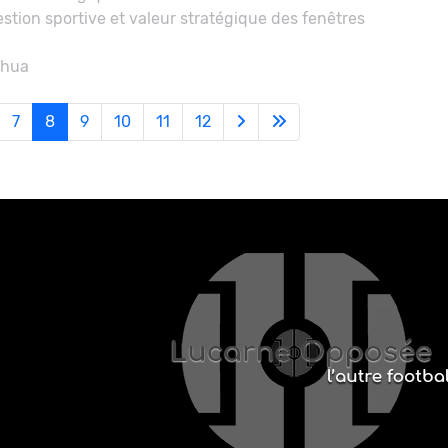
estion sportive et valeur stratégique des fenêtres
nhua
7
8
9
10
11
12