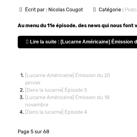
Écrit par :
Nicolas Cougot
Catégorie :
Podc
Au menu du 11e épisode, des news qui nous font v
Lire la suite : [Lucarne Américaine] Émission d
[Lucarne Américaine] Émission du 20
janvier
[Dans la lucarne] Épisode 5
[Lucarne Américaine] Émission du 18
novembre
[Dans la lucarne] Épisode 4
Page 5 sur 68