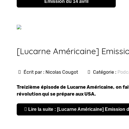
Émission du 14 avril
[Lucarne Américaine] Emissi
Écrit par :
Nicolas Cougot
Catégorie :
Podc
Treizième épisode de Lucarne Américaine, on fait
révolution qui se prépare aux USA.
Lire la suite : [Lucarne Américaine] Emission 