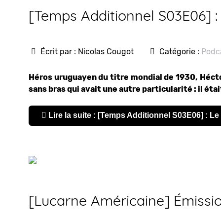
[Temps Additionnel S03E06] 
Écrit par :
Nicolas Cougot
Catégorie :
Podc
Héros uruguayen du titre mondial de 1930, Héctor
sans bras qui avait une autre particularité : il éta
Lire la suite : [Temps Additionnel S03E06] : L
[Lucarne Américaine] Émissio