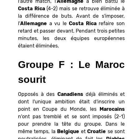
l'autre match, l'
Allemagne
a bien battu le
Costa
Rica
(4-2) mais se retrouve éliminée à
la différence de buts. Avant de s'imposer,
l'
Allemagne
a vu le
Costa
Rica
refaire son
retard et passer devant. Pendant trois petites
minutes, les deux équipes européennes
étaient éliminées.
Groupe F : Le Maroc
sourit
Opposés à des
Canadiens
déjà éliminés et
dont l'unique ambition était d'inscrire un
point en Coupe du Monde, les
Marocains
n'ont pas tremblé et se sont imposés (2-1)
pour prendre la tête du groupe. Dans le
même temps, la
Belgique
et
Croatie
se sont
neutralisées, éliminant de fait les
Diables