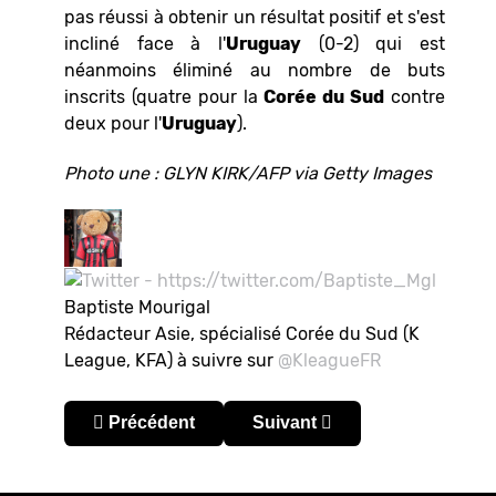
pas réussi à obtenir un résultat positif et s'est
incliné face à l'
Uruguay
(0-2) qui est
néanmoins éliminé au nombre de buts
inscrits (quatre pour la
Corée du Sud
contre
deux pour l'
Uruguay
).
Photo une : GLYN KIRK/AFP via Getty Images
Baptiste Mourigal
Rédacteur Asie, spécialisé Corée du Sud (K
League, KFA) à suivre sur
@KleagueFR
Article précédent : Corée du Sud 2022 : retour ve
Article suivant : Coupe du M
Précédent
Suivant