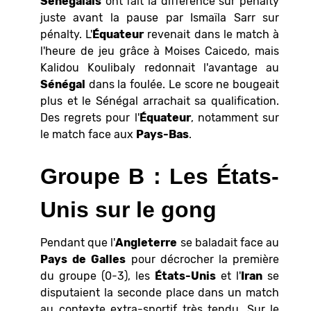
Sénégalais
ont fait la différence sur pénalty
juste avant la pause par Ismaïla Sarr sur
pénalty. L'
Équateur
revenait dans le match à
l'heure de jeu grâce à Moises Caicedo, mais
Kalidou Koulibaly redonnait l'avantage au
Sénégal
dans la foulée. Le score ne bougeait
plus et le Sénégal arrachait sa qualification.
Des regrets pour l'
Équateur
, notamment sur
le match face aux
Pays-Bas
.
Groupe B : Les
États-
Unis sur le gong
Pendant que l'
Angleterre
se baladait face au
Pays
de
Galles
pour décrocher la première
du groupe (0-3), les
États-Unis
et l'
Iran
se
disputaient la seconde place dans un match
au contexte extra-sportif très tendu. Sur le