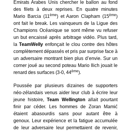
Émirats Arabes Unis chercher le ballon au fond
des filets à deux reprises. En quatre minutes
ème
ème
Mario Barcia (11
) et Aaron Clapham (15
)
ont fait le break. Les vainqueurs de la Ligue des
Champions Océanique se sont même vu refuser
un but encaissé après arbitrage vidéo. Plus tard,
la
TeamWelly
enfonçait le clou contre des hôtes
complètement dépassés et pris par surprise face à
un adversaire montrant bien plus d’envie. Sur un
corner joué au second poteau Mario Ilich jouait le
ème
renard des surfaces (3-0, 44
).
Poussée par plusieurs dizaines de supporters
néo-zélandais venus aider leur club à écrire leur
jeune histoire,
Team Wellington
allait pourtant
finir par céder. Les hommes de Zoran Mamić
étaient abasourdis sans pour autant être à
genoux. Leur expérience et la fatigue accumulée
de leur adversaire leur permettaient de revenir,