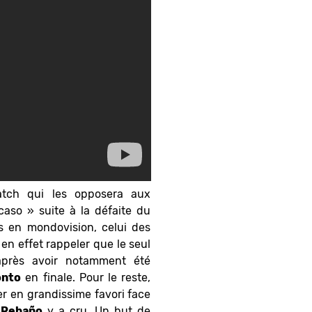
atch qui les opposera aux
aso » suite à la défaite du
es en mondovision, celui des
en effet rappeler que le seul
près avoir notamment été
onto
en finale. Pour le reste,
er en grandissime favori face
e
Rebaño
y a cru. Un but de