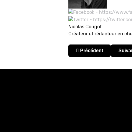
Nicolas Cougot
Créateur et rédacteur en ch
Article précédent : Coup
Articl
Précédent
Suiva