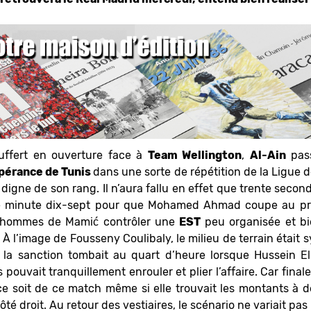
uffert en ouverture face à
Team Wellington
,
Al-Ain
pass
pérance de Tunis
dans une sorte de répétition de la Ligue d
t digne de son rang. Il n’aura fallu en effet que trente seco
e minute dix-sept pour que Mohamed Ahmad coupe au pre
s hommes de Mamić contrôler une
EST
peu organisée et bi
À l’image de Fousseny Coulibaly, le milieu de terrain étai
, la sanction tombait au quart d’heure lorsque Hussein E
pouvait tranquillement enrouler et plier l’affaire. Car finale
e soit de ce match même si elle trouvait les montants à d
té droit. Au retour des vestiaires, le scénario ne variait pas