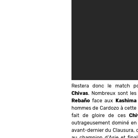
Restera donc le match po
Chivas
. Nombreux sont les 
Rebaño
face aux
Kashima 
hommes de Cardozo à cette Co
fait de gloire de ces
Chi
outrageusement dominé en d
avant-dernier du Clausura, o
au champion d’Asie et fina