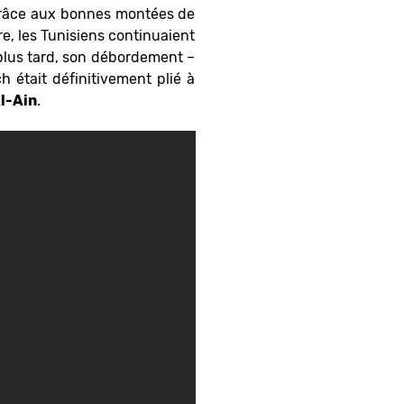
t grâce aux bonnes montées de
e, les Tunisiens continuaient
 plus tard, son débordement –
 était définitivement plié à
l-Ain
.