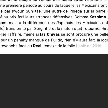
une première période au cours de laquelle les Mexicains ont 
ie par Kwoun Sun-tae, une autre de Pineda sur la barre –
 au prix fort leurs errances défensives. Comme
Kashima
,
nom, mais à la différence des Japonais, les Mexicains on
le) transformé par Serginho et le match était retourné. Hir
plier l’affaire, même si
las Chivas
se sont procuré une belle 
 sur un penalty manqué de Pulido, rien n’y aura fait, la log
e revanche face au
Real
, remake de la folle
finale de 2016
.