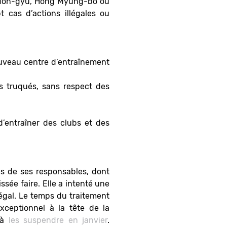
 Mon-gyu, Hong Myung-bo ou
 cas d’actions illégales ou
ouveau centre d’entraînement
hs truqués, sans respect des
d’entraîner des clubs et des
s de ses responsables, dont
sée faire. Elle a intenté une
égal. Le temps du traitement
ceptionnel à la tête de la
e à
les suspendre en janvier
.