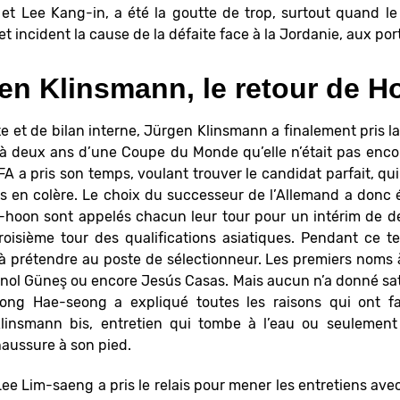
t Lee Kang-in, a été la goutte de trop, surtout quand le 
t incident la cause de la défaite face à la Jordanie, aux port
gen Klinsmann, le retour de
te et de bilan interne, Jürgen Klinsmann a finalement pris la
à deux ans d’une Coupe du Monde qu’elle n’était pas encor
A a pris son temps, voulant trouver le candidat parfait, qui 
rs en colère. Le choix du successeur de l’Allemand a donc ét
on sont appelés chacun leur tour pour un intérim de deu
roisième tour des qualifications asiatiques. Pendant ce t
 prétendre au poste de sélectionneur. Les premiers noms à
nol Güneş ou encore Jesús Casas. Mais aucun n’a donné sati
ong Hae-seong a expliqué toutes les raisons qui ont fa
linsmann bis, entretien qui tombe à l’eau ou seulement 
haussure à son pied.
ee Lim-saeng a pris le relais pour mener les entretiens av