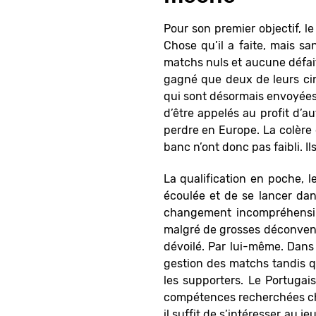
Pour son premier objectif, 
Chose qu’il a faite, mais sa
matchs nuls et aucune défaite
gagné que deux de leurs cin
qui sont désormais envoyée
d’être appelés au profit d’a
perdre en Europe. La colère 
banc n’ont donc pas faibli. Ils
La qualification en poche, l
écoulée et de se lancer da
changement incompréhensibl
malgré de grosses déconvenues
dévoilé. Par lui-même. Dans 
gestion des matchs tandis q
les supporters. Le Portugai
compétences recherchées chez 
il suffit de s’intéresser au j