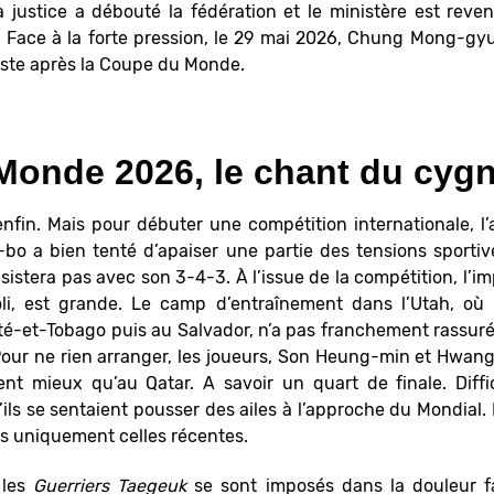
la justice a débouté la fédération et le ministère est rev
. Face à la forte pression, le 29 mai 2026, Chung Mong-g
 juste après la Coupe du Monde.
Monde 2026, le chant du cyg
fin. Mais pour débuter une compétition internationale, l
bo a bien tenté d’apaiser une partie des tensions sportiv
’insistera pas avec son 3-4-3. À l’issue de la compétition, l’i
oli, est grande. Le camp d’entraînement dans l’Utah, o
nité-et-Tobago puis au Salvador, n’a pas franchement rassuré
Pour ne rien arranger, les joueurs, Son Heung-min et Hwang
ient mieux qu’au Qatar. A savoir un quart de finale. Diffic
’ils se sentaient pousser des ailes à l’approche du Mondial. 
as uniquement celles récentes.
 les
Guerriers Taegeuk
se sont imposés dans la douleur fa