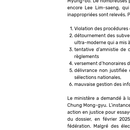
Myung-bo. De nombreuses p
encore Lee Lim-saeng, qui 
inappropriées sont relevés. P
Violation des procédures
détournement des subvent
ultra-moderne qui a mis à
tentative d’amnistie de 
règlements
versement d’honoraires de
délivrance non justifiée
sélections nationales,
mauvaise gestion des inf
Le ministère a demandé à l
Chung Mong-gyu. L’instance d
action en justice pour essa
du dossier, en février 20
fédération. Malgré des éle