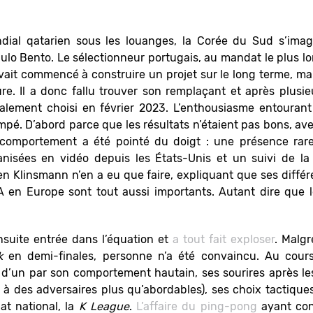
ial qatarien sous les louanges, la Corée du Sud s’imagi
lo Bento. Le sélectionneur portugais, au mandat le plus lon
vait commencé à construire un projet sur le long terme, mais
re. Il a donc fallu trouver son remplaçant et après plusi
lement choisi en février 2023. L’enthousiasme entourant l
é. D’abord parce que les résultats n’étaient pas bons, ave
 comportement a été pointé du doigt : une présence rare
nisées en vidéo depuis les États-Unis et un suivi de l
gen Klinsmann n’en a eu que faire, expliquant que ses diffé
FA en Europe sont tout aussi importants. Autant dire que 
suite entrée dans l’équation et
a tout fait exploser
. Malgr
k
en demi-finales, personne n’a été convaincu. Au cours
d’un par son comportement hautain, ses sourires après le
 des adversaires plus qu’abordables), ses choix tactiques
t national, la
K League
.
L’affaire du ping-pong
ayant cond