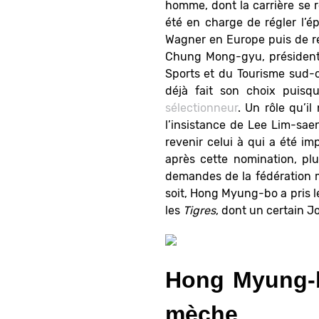
homme, dont la carrière se 
été en charge de régler l’é
Wagner en Europe puis de re
Chung Mong-gyu, président d
Sports et du Tourisme sud-co
déjà fait son choix puisqu
sélectionneur
. Un rôle qu’il
l’insistance de Lee Lim-sae
revenir celui à qui a été im
après cette nomination, pl
demandes de la fédération ma
soit, Hong Myung-bo a pris le
les
Tigres
, dont un certain J
Hong Myung-b
mèche