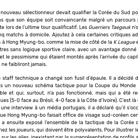
le nouveau sélectionneur devait qualifier la Corée du Sud 
ns que son équipe soit convaincante malgré un parcours pa
 lors de l’ultime tour qualificatif. Les
Guerriers Taegeuk
n’o
q matchs à domicile. Ajoutez à cela certaines critiques 
s à Hong Myung-bo, comme la mise de côté de la
K League
e
utres sans logique sportive claire, avec un avantage donné
et le pessimisme qui étaient montés après l’arrivée du capi
 ne faibliront jamais.
e staff technique a changé son fusil d’épaule. Il a décidé d
ns un nouveau schéma tactique pour la Coupe du Monde 
e et qui, surtout, n’a pas fonctionné, mais qui a été 
 (5-0 face au Brésil, 4-0 face à la Côte d’Ivoire). C’est là
une interview à un média portugais, il a déclaré qu’il s’occ
ue Hong Myung-bo faisait office de visage sud-coréen cen
s a ensuite exposé l’ensemble de la tactique de la Corée d
les joueurs, qui doivent être polyvalents. Pour illustrer le
eu sur les ailes, inexistant par la surreprésentation de profil