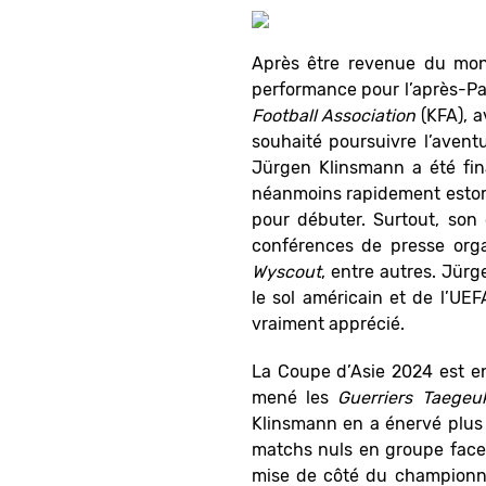
Après être revenue du mond
performance pour l’après-Pau
Football Association
(KFA), a
souhaité poursuivre l’aventu
Jürgen Klinsmann a été fina
néanmoins rapidement estomp
pour débuter. Surtout, son
conférences de presse orga
Wyscout
, entre autres. Jür
le sol américain et de l’UE
vraiment apprécié.
La Coupe d’Asie 2024 est en
mené les
Guerriers Taegeu
Klinsmann en a énervé plus 
matchs nuls en groupe face à
mise de côté du championna