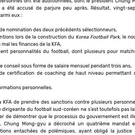
ersonnes ont été auditionnées, dont le président Chung
a été accusé de parjure peu après. Résultat, vingt-sept
armi eux :
 de nomination des deux précédents sélectionneurs,
ions lors de la construction du
Korea Football Park
, le n
 mal les finances de la KFA,
cent personnalités du football, dont plusieurs pour matc
 conseil sous forme de salaire mensuel pendant trois ans,
 de certification de coaching de haut niveau permettant 
ormations personnelles.
a KFA de prendre des sanctions contre plusieurs personne
irigeante du football sud-coréen ne s’est toutefois pas lais
yer de démontrer que le processus du gouvernement est ill
25, Chung Mong-gyu a décroché un quatrième mandat ex
ctions entachées de polémiques, ayant obligé la justic