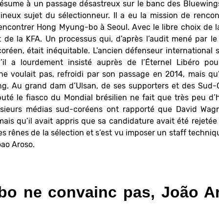
résume à un passage désastreux sur le banc des Bluewing
pineux sujet du sélectionneur. Il a eu la mission de renco
ncontrer Hong Myung-bo à Seoul. Avec le libre choix de la
e la KFA. Un processus qui, d’après l’audit mené par le 
réen, était inéquitable. L’ancien défenseur international
’il a lourdement insisté auprès de l’Éternel Libéro po
 ne voulait pas, refroidi par son passage en 2014, mais qu’
ng. Au grand dam d’Ulsan, de ses supporters et des Sud-Co
puté le fiasco du Mondial brésilien ne fait que très peu 
usieurs médias sud-coréens ont rapporté que David Wagn
is qu’il avait appris que sa candidature avait été rejetée 
s rênes de la sélection et s’est vu imposer un staff techniqu
oao Aroso.
o ne convainc pas, João Ar