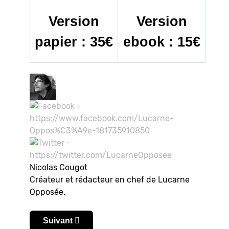
Version
Version
papier : 35€
ebook : 15€
Nicolas Cougot
Créateur et rédacteur en chef de Lucarne
Opposée.
Article suivant : Cacamiseta 2025 : Manchester C
Suivant