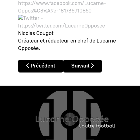
Nicolas Cougot
Créateur et rédacteur en chef de Lucarne
Opposée.
Article précédent : Andrés Escobar ou la mort 
Article suivant : « Fuimos Cam
Précédent
Suivant