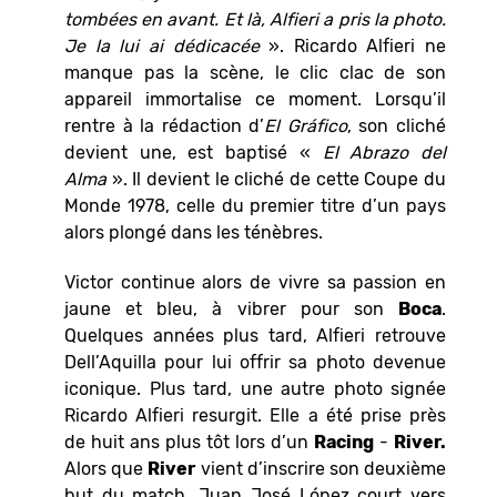
tombées en avant. Et là, Alfieri a pris la photo.
Je la lui ai dédicacée
». Ricardo Alfieri ne
manque pas la scène, le clic clac de son
appareil immortalise ce moment. Lorsqu’il
rentre à la rédaction d’
El Gráfico
, son cliché
devient une, est baptisé «
El Abrazo del
Alma
». Il devient le cliché de cette Coupe du
Monde 1978, celle du premier titre d’un pays
alors plongé dans les ténèbres.
Victor continue alors de vivre sa passion en
jaune et bleu, à vibrer pour son
Boca
.
Quelques années plus tard, Alfieri retrouve
Dell’Aquilla pour lui offrir sa photo devenue
iconique. Plus tard, une autre photo signée
Ricardo Alfieri resurgit. Elle a été prise près
de huit ans plus tôt lors d’un
Racing
-
River.
Alors que
River
vient d’inscrire son deuxième
but du match, Juan José López court vers