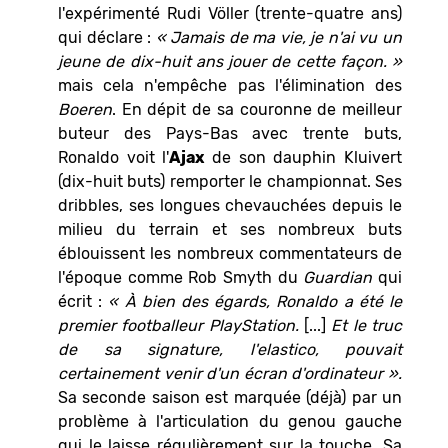
l'expérimenté Rudi Völler (trente-quatre ans)
qui déclare :
« Jamais de ma vie, je n'ai vu un
jeune de dix-huit ans jouer de cette façon. »
mais cela n'empêche pas l'élimination des
Boeren
. En dépit de sa couronne de meilleur
buteur des Pays-Bas avec trente buts,
Ronaldo voit l'
Ajax
de son dauphin Kluivert
(dix-huit buts) remporter le championnat. Ses
dribbles, ses longues chevauchées depuis le
milieu du terrain et ses nombreux buts
éblouissent les nombreux commentateurs de
l'époque comme Rob Smyth du
Guardian
qui
écrit :
« À bien des égards, Ronaldo a été le
premier footballeur PlayStation.
[...]
Et le truc
de sa signature, l'elastico, pouvait
certainement venir d'un écran d'ordinateur ».
Sa seconde saison est marquée (déjà) par un
problème à l'articulation du genou gauche
qui le laisse régulièrement sur la touche. Sa