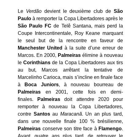
Le
Verdão
devient le deuxième club de
São
Paulo
à remporter la Copa Libertadores après le
São Paulo FC
de Telê Santana, mais perd la
Coupe Intercontinentale, Roy Keane marquant
le seul but de la rencontre en faveur de
Manchester United
à la suite d’une erreur de
Marcos. En 2000,
Palmeiras
élimine à nouveau
le
Corinthians
de la Copa Libertadores aux tirs
au but, Marcos arrêtant la tentative de
Marcelinho Carioca, mais s’incline en finale face
à
Boca Juniors
, à nouveau bourreau de
Palmeiras
en 2001, cette fois en demi-
finales.
Palmeiras
doit attendre 2020 pour
remporter à nouveau la Copa Libertadores,
contre
Santos
au
Maracanã
. Un an plus tard,
dans une nouvelle finale 100 % brésilienne,
Palmeiras
conserve son titre face à
Flamengo
.
Avant, quatre ans plus tard, de retrouver le