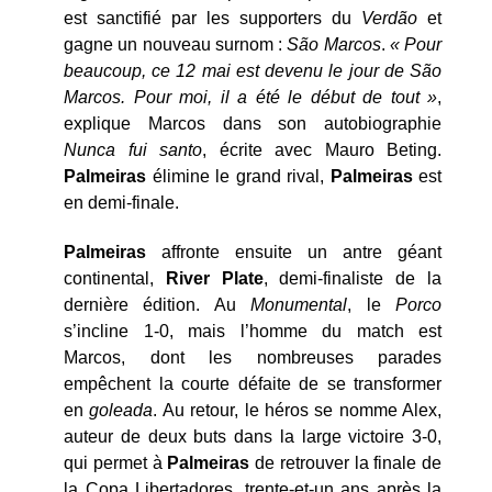
est sanctifié par les supporters du
Verdão
et
gagne un nouveau surnom :
São Marcos
.
« Pour
beaucoup, ce 12 mai est devenu le jour de São
Marcos. Pour moi, il a été le début de tout »
,
explique Marcos dans son autobiographie
Nunca fui santo
, écrite avec Mauro Beting.
Palmeiras
élimine le grand rival,
Palmeiras
est
en demi-finale.
Palmeiras
affronte ensuite un antre géant
continental,
River Plate
, demi-finaliste de la
dernière édition. Au
Monumental
, le
Porco
s’incline 1-0, mais l’homme du match est
Marcos, dont les nombreuses parades
empêchent la courte défaite de se transformer
en
goleada
. Au retour, le héros se nomme Alex,
auteur de deux buts dans la large victoire 3-0,
qui permet à
Palmeiras
de retrouver la finale de
la Copa Libertadores, trente-et-un ans après la