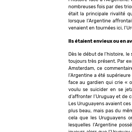
nombreuses fois par des trio
était la principale rivalité
lorsque l’Argentine affronta
venaient en tournées ici, l’Ur
Ils étaient envieux ou en a
Dès le début de l’histoire, 
toujours très présent. Par e
Amsterdam, ce commentaire a
l’Argentine a été supérieure
face au gardien qui crie « o
voulu se suicider en se je
d’affronter l’Uruguay et de 
Les Uruguayens avaient ces q
plus beau, mais pas du mê
cela que les Uruguayens on
lesquelles l’Argentine pos
joueurs alors que l’Uruguay