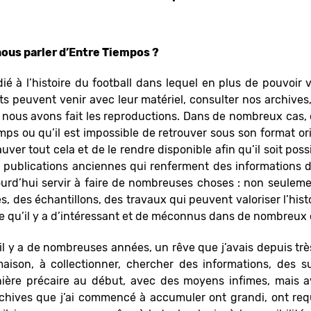
ous parler d’Entre Tiempos ?
ié à l’histoire du football dans lequel en plus de pouvoir 
ets peuvent venir avec leur matériel, consulter nos archiv
 nous avons fait les reproductions. Dans de nombreux cas, o
ps ou qu’il est impossible de retrouver sous son format origi
ver tout cela et de le rendre disponible afin qu’il soit pos
s publications anciennes qui renferment des informations 
ourd’hui servir à faire de nombreuses choses : non seulem
, des échantillons, des travaux qui peuvent valoriser l’histo
 qu’il y a d’intéressant et de méconnus dans de nombreux 
 il y a de nombreuses années, un rêve que j’avais depuis tr
aison, à collectionner, chercher des informations, des sup
anière précaire au début, avec des moyens infimes, mais 
archives que j’ai commencé à accumuler ont grandi, ont re