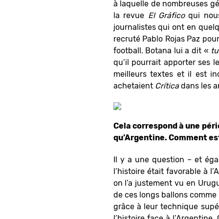
à laquelle de nombreuses gé
la revue
El Gr
áfico
qui nous
journalistes qui ont en quelq
recruté Pablo Rojas Paz pour 
football. Botana lui a dit «
tu
qu’il pourrait apporter ses le
meilleurs textes et il est 
achetaient
Crítica
dans les a
Cela correspond à une pério
qu’Argentine. Comment es
Il y a une question – et éga
l’histoire était favorable à 
on l’a justement vu en Urugua
de ces longs ballons comme l’é
grâce à leur technique sup
l’histoire face à l’Argentine