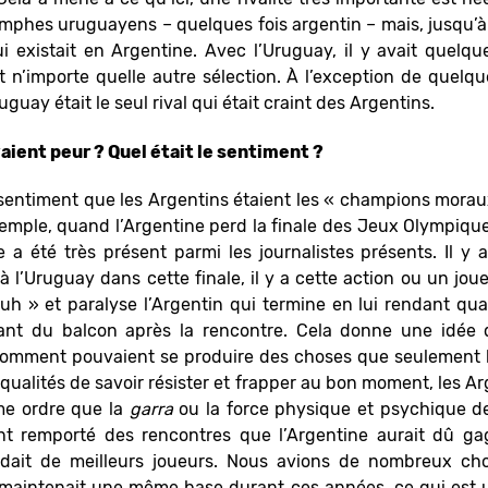
mphes uruguayens – quelques fois argentin – mais, jusqu’à l
 qui existait en Argentine. Avec l’Uruguay, il y avait quelq
it n’importe quelle autre sélection. À l’exception de que
uguay était le seul rival qui était craint des Argentins.
vaient peur ? Quel était le sentiment ?
le sentiment que les Argentins étaient les « champions moraux
xemple, quand l’Argentine perd la finale des Jeux Olympiqu
 été très présent parmi les journalistes présents. Il y 
 à l’Uruguay dans cette finale, il y a cette action ou un jou
uh » et paralyse l’Argentin qui termine en lui rendant quas
tant du balcon après la rencontre. Cela donne une idée 
comment pouvaient se produire des choses que seulement le
ualités de savoir résister et frapper au bon moment, les A
me ordre que la
garra
ou la force physique et psychique 
t remporté des rencontres que l’Argentine aurait dû ga
sédait de meilleurs joueurs. Nous avions de nombreux ch
 maintenait une même base durant ces années, ce qui est 