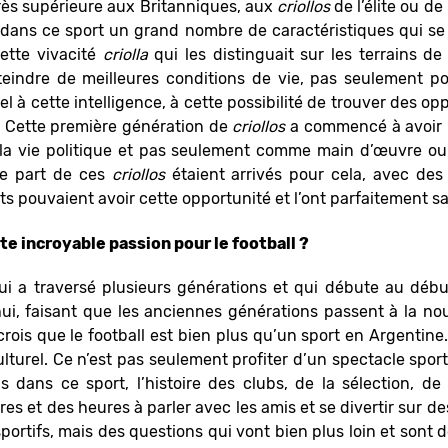
rès supérieure aux Britanniques, aux
criollos
de l’élite ou de
é dans ce sport un grand nombre de caractéristiques qui se
ette vivacité
criolla
qui les distinguait sur les terrains de j
eindre de meilleures conditions de vie, pas seulement p
ppel à cette intelligence, à cette possibilité de trouver des 
us. Cette première génération de
criollos
a commencé à avoir u
s la vie politique et pas seulement comme main d’œuvre ou
Une part de ces
criollos
étaient arrivés pour cela, avec des
s pouvaient avoir cette opportunité et l’ont parfaitement sa
 incroyable passion pour le football ?
qui a traversé plusieurs générations et qui débute au débu
ui, faisant que les anciennes générations passent à la no
rois que le football est bien plus qu’un sport en Argentine.
urel. Ce n’est pas seulement profiter d’un spectacle sportif
is dans ce sport, l’histoire des clubs, de la sélection, d
es et des heures à parler avec les amis et se divertir sur d
sportifs, mais des questions qui vont bien plus loin et sont