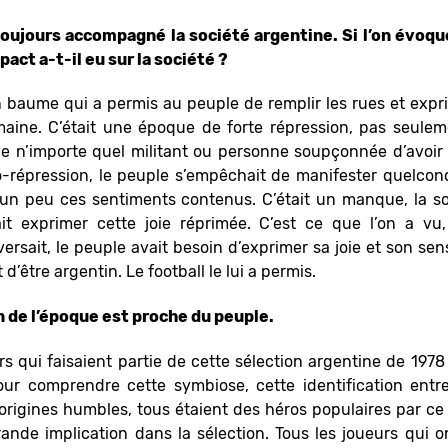
 toujours accompagné la société argentine. Si l’on évoqu
act a-t-il eu sur la société ?
baume qui a permis au peuple de remplir les rues et expri
aine. C’était une époque de forte répression, pas seule
 de n’importe quel militant ou personne soupçonnée d’avoir
to-répression, le peuple s’empêchait de manifester quelcon
 un peu ces sentiments contenus. C’était un manque, la so
ait exprimer cette joie réprimée. C’est ce que l’on a vu
versait, le peuple avait besoin d’exprimer sa joie et son sen
t d’être argentin. Le football le lui a permis.
on de l’époque est proche du peuple.
s qui faisaient partie de cette sélection argentine de 197
our comprendre cette symbiose, cette identification entre
origines humbles, tous étaient des héros populaires par ce q
ande implication dans la sélection. Tous les joueurs qui o