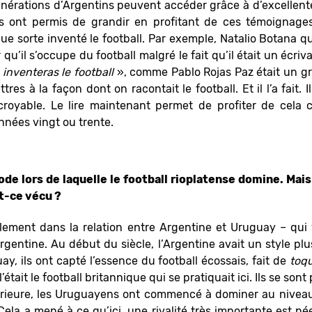
nérations d’Argentins peuvent accéder grâce à d’excellente
 ont permis de grandir en profitant de ces témoignages
ue sorte inventé le football. Par exemple, Natalio Botana qui
qu’il s’occupe du football malgré le fait qu’il était un écriv
 inventeras le football
», comme Pablo Rojas Paz était un gr
ttres à la façon dont on racontait le football. Et il l’a fait. 
incroyable. Le lire maintenant permet de profiter de cela
nnées vingt ou trente.
de lors de laquelle le football rioplatense domine. Mai
t-ce vécu ?
lement dans la relation entre Argentine et Uruguay – qui 
l’Argentine. Au début du siècle, l’Argentine avait un style pl
y, ils ont capté l’essence du football écossais, fait de
toq
tait le football britannique qui se pratiquait ici. Ils se son
érieure, les Uruguayens ont commencé à dominer au niveau
. Cela a mené à ce qu’ici, une rivalité très importante est n