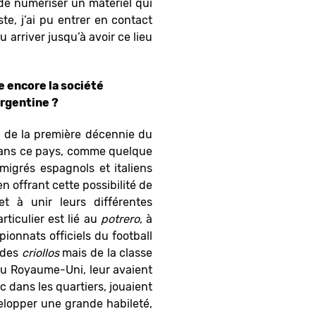
 de numériser un matériel qui
te, j’ai pu entrer en contact
 arriver jusqu’à avoir ce lieu
ce encore la société
argentine ?
in de la première décennie du
 dans ce pays, comme quelque
igrés espagnols et italiens
n offrant cette possibilité de
t à unir leurs différentes
rticulier est lié au
potrero
, à
ionnats officiels du football
u des
criollos
mais de la classe
 du Royaume-Uni, leur avaient
c dans les quartiers, jouaient
elopper une grande habileté,