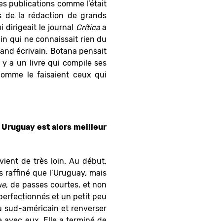
s publications comme l’était
 de la rédaction de grands
 dirigeait le journal
Crítica
a
ain qui ne connaissait rien du
and écrivain, Botana pensait
Il y a un livre qui compile ses
 comme le faisaient ceux qui
s Uruguay est alors meilleur
vient de très loin. Au début,
us raffiné que l’Uruguay, mais
ue
, de passes courtes, et non
t perfectionnés et un petit peu
 sud-américain et renverser
ée avec eux. Elle a terminé de