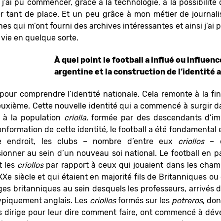
j’ai pu commencer, grâce à la technologie, à la possibilité
r tant de place. Et un peu grâce à mon métier de journalis
qui m’ont fourni des archives intéressantes et ainsi j’ai pu
 vie en quelque sorte.
À quel point le football a influé ou influen
argentine et la construction de l’identité 
pour comprendre l’identité nationale. Cela remonte à la f
deuxième. Cette nouvelle identité qui a commencé à surgir
t à la population
criolla
, formée par des descendants d’imm
formation de cette identité, le football a été fondamental e
 endroit, les clubs – nombre d’entre eux
criollos
– e
sionner au sein d’un nouveau soi national. Le football en pa
t les
criollos
par rapport à ceux qui jouaient dans les champ
Xe siècle et qui étaient en majorité fils de Britanniques o
ges britanniques au sein desquels les professeurs, arrivés
 typiquement anglais. Les
criollos
formés sur les
potreros
, don
s dirige pour leur dire comment faire, ont commencé à dév