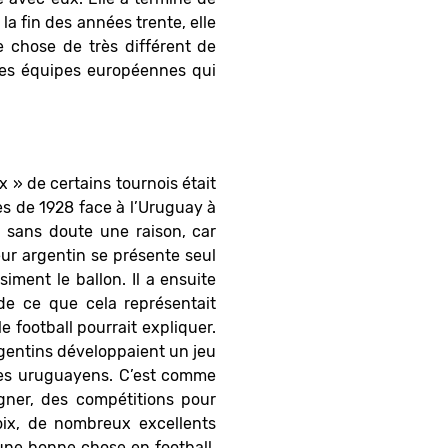
a fin des années trente, elle
ue chose de très différent de
lques équipes européennes qui
 » de certains tournois était
es de 1928 face à l’Uruguay à
a sans doute une raison, car
eur argentin se présente seul
iment le ballon. Il a ensuite
de ce que cela représentait
 football pourrait expliquer.
rgentins développaient un jeu
des uruguayens. C’est comme
gner, des compétitions pour
oix, de nombreux excellents
une bonne chose en football.