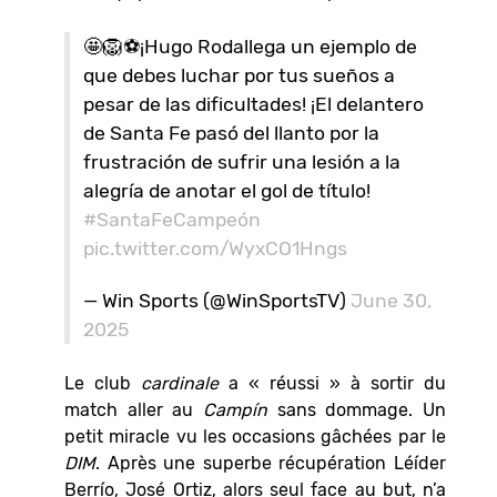
🤩🦁⚽¡Hugo Rodallega un ejemplo de
que debes luchar por tus sueños a
pesar de las dificultades! ¡El delantero
de Santa Fe pasó del llanto por la
frustración de sufrir una lesión a la
alegría de anotar el gol de título!
#SantaFeCampeón
pic.twitter.com/WyxCO1Hngs
— Win Sports (@WinSportsTV)
June 30,
2025
Le club
cardinale
a « réussi » à sortir du
match aller au
Campín
sans dommage. Un
petit miracle vu les occasions gâchées par le
DIM
. Après une superbe récupération Léíder
Berrío, José Ortiz, alors seul face au but, n’a