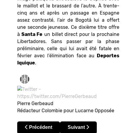
le maillot et le brassard de l’autre. À trente-
cinq ans et après un passage en Espagne
assez contrasté, l’air de Bogotá lui a offert
une seconde jeunesse. Ce dixième titre offre
à
Santa Fe
un billet direct pour la prochaine
Libertadores. Sans passer par la phase
préliminaire, celle qui lui avait été fatale en
février avec l’élimination face au
Deportes
Iquique
.
Pierre Gerbeaud
Rédacteur Colombie pour Lucarne Opposée
Article précédent : Colombie – Liga BetPlay 202
Article suivant : Le cimetièr
Précédent
Suivant